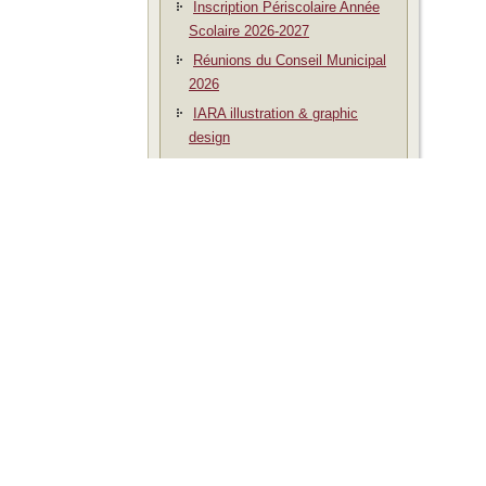
Inscription Périscolaire Année
Scolaire 2026-2027
Réunions du Conseil Municipal
2026
IARA illustration & graphic
design
Aides financières scolaires
Par thème
A la une
Activités sportives
Archivé
Bulletins communaux
Conseil municipal
Démarches administratives
Fêtes et manifestations
Non classé