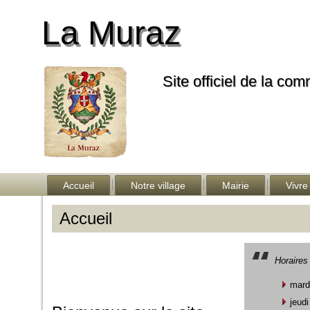
La Muraz
Site officiel de la co
Accueil
Notre village
Mairie
Vivre
Accueil
Horaires 
mard
jeud