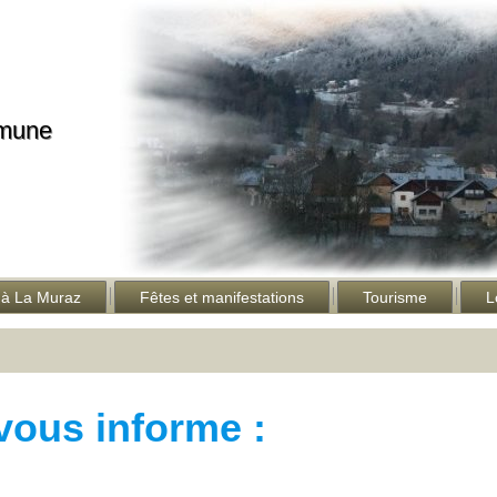
mmune
 à La Muraz
Fêtes et manifestations
Tourisme
L
ous informe :