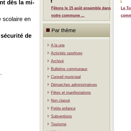
nt dès la mi-
Fêtons le 15 août ensemble dans
Le To
notre commune ...
comm
e scolaire en
Par thème
sécurité de
A la une
Activités sportives
Archivé
Bulletins communaux
.
Conseil municipal
Démarches administratives
Fêtes et manifestations
Non classé
Petite enfance
Subventions
Tourisme