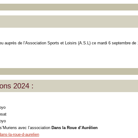
 lieu auprès de l’Association Sports et Loisirs (A.S.L) ce mardi 6 septembre d
ions 2024 :
oyo
nsat
Yoyo
s’Muriens avec l’association
Dans la Roue d’Aurélien
ans-la-roue-d-aurelien