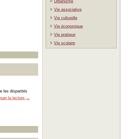
Urbanisme
Vie associative
Vie culturelle
Vie économique
Vie pratique
Vie scolaire
e les disparités
nuer la lecture
→