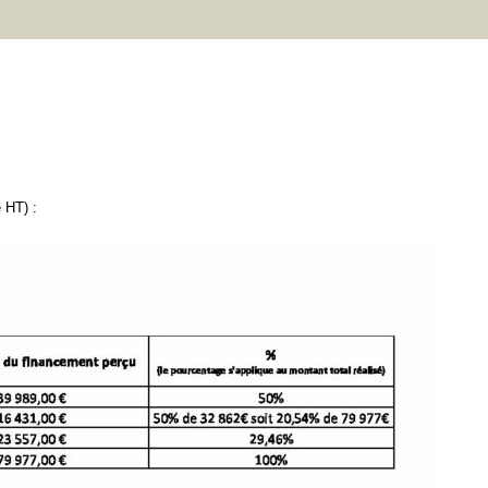
é HT) :