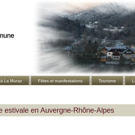
mmune
 à La Muraz
Fêtes et manifestations
Tourisme
L
de estivale en Auvergne-Rhône-Alpes