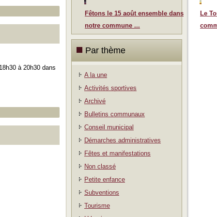
Fêtons le 15 août ensemble dans
Le To
notre commune ...
comm
Par thème
e 18h30 à 20h30 dans
A la une
Activités sportives
Archivé
Bulletins communaux
Conseil municipal
Démarches administratives
Fêtes et manifestations
Non classé
Petite enfance
Subventions
Tourisme