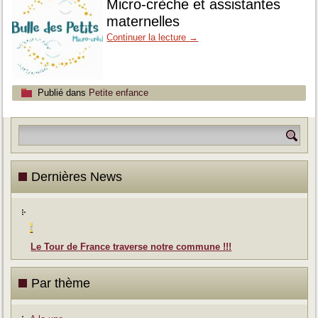
Micro-crèche et assistantes
maternelles
Continuer la lecture
→
Publié dans
Petite enfance
Dernières News
Le Tour de France traverse notre commune !!!
Par thème