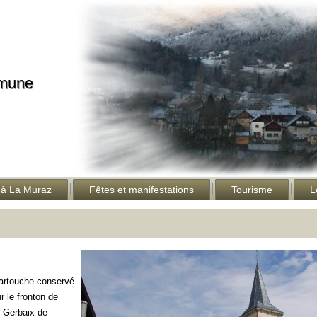
mmune
 à La Muraz
Fêtes et manifestations
Tourisme
L
cartouche conservé
r le fronton de
e Gerbaix de