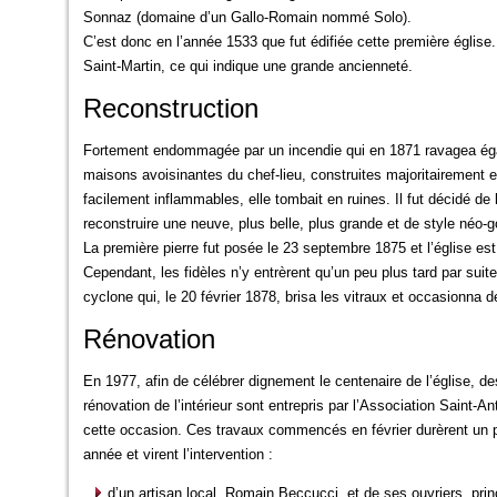
Sonnaz (domaine d’un Gallo-Romain nommé Solo).
C’est donc en l’année 1533 que fut édifiée cette première église.
Saint-Martin, ce qui indique une grande ancienneté.
Reconstruction
Fortement endommagée par un incendie qui en 1871 ravagea ég
maisons avoisinantes du chef-lieu, construites majoritairement 
facilement inflammables, elle tombait en ruines. Il fut décidé de 
reconstruire une neuve, plus belle, plus grande et de style néo-g
La première pierre fut posée le 23 septembre 1875 et l’église e
Cependant, les fidèles n’y entrèrent qu’un peu plus tard par suite
cyclone qui, le 20 février 1878, brisa les vitraux et occasionn
Rénovation
En 1977, afin de célébrer dignement le centenaire de l’église, d
rénovation de l’intérieur sont entrepris par l’Association Saint-An
cette occasion. Ces travaux commencés en février durèrent un 
année et virent l’intervention :
d’un artisan local, Romain Beccucci, et de ses ouvriers, pri