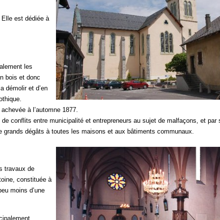
 Elle est dédiée à
alement les
en bois et donc
la démolir et d’en
othique.
st achevée à l’automne 1877.
 de conflits entre municipalité et entrepreneurs au sujet de malfaçons, et par 
a de grands dégâts à toutes les maisons et aux bâtiments communaux.
es travaux de
toine, constituée à
peu moins d’une
ncipalement