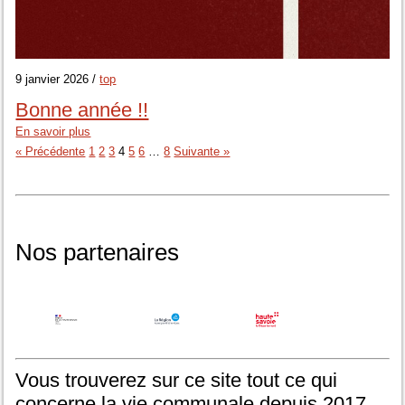
9 janvier 2026 /
top
Bonne année !!
En savoir plus
« Précédente
1
2
3
4
5
6
…
8
Suivante »
Nos partenaires
Vous trouverez sur ce site tout ce qui
concerne la vie communale depuis 2017.