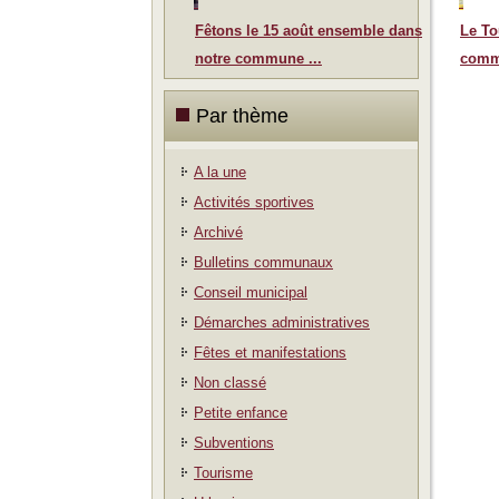
Fêtons le 15 août ensemble dans
Le To
notre commune ...
comm
Par thème
A la une
Activités sportives
Archivé
Bulletins communaux
Conseil municipal
Démarches administratives
Fêtes et manifestations
Non classé
Petite enfance
Subventions
Tourisme