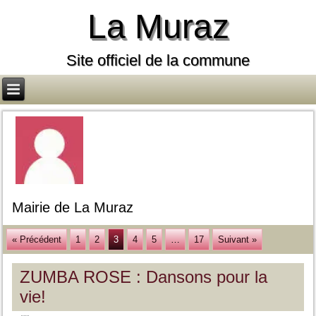
La Muraz
Site officiel de la commune
Mairie de La Muraz
« Précédent
1
2
3
4
5
…
17
Suivant »
ZUMBA ROSE : Dansons pour la
vie!