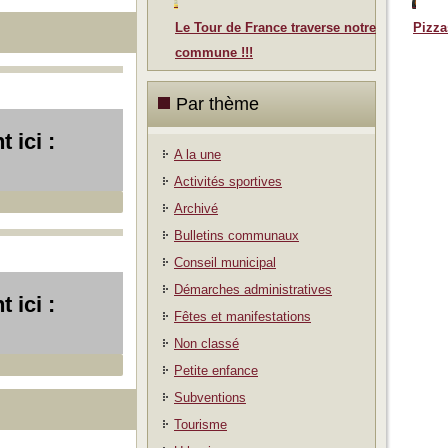
Le Tour de France traverse notre
Pizza
commune !!!
Par thème
 ici :
A la une
Activités sportives
Archivé
Bulletins communaux
Conseil municipal
Démarches administratives
 ici :
Fêtes et manifestations
Non classé
Petite enfance
Subventions
Tourisme