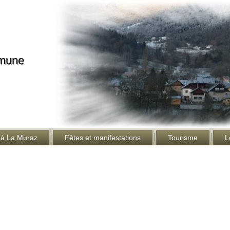
mmune
 à La Muraz
Fêtes et manifestations
Tourisme
L