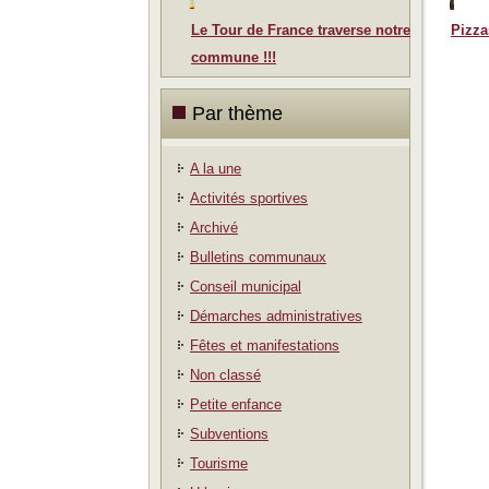
Le Tour de France traverse notre
Pizza
commune !!!
Par thème
A la une
Activités sportives
Archivé
Bulletins communaux
Conseil municipal
Démarches administratives
Fêtes et manifestations
Non classé
Petite enfance
Subventions
Tourisme