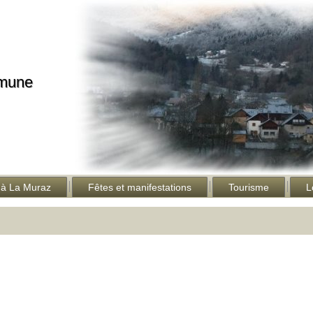
mmune
 à La Muraz
Fêtes et manifestations
Tourisme
L