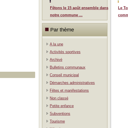
Fêtons le 15 août ensemble dans
Le To
notre commune ...
comm
Par thème
A la une
Activités sportives
Archivé
Bulletins communaux
Conseil municipal
Démarches administratives
Fêtes et manifestations
Non classé
Petite enfance
Subventions
Tourisme