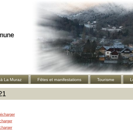
mmune
 à La Muraz
Fêtes et manifestations
Tourisme
L
21
lécharger
charger
charger